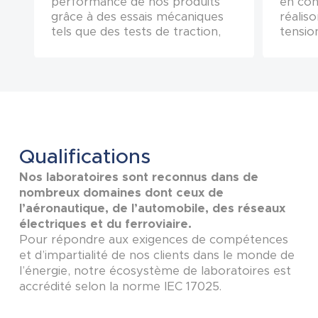
performance de nos produits
en con
grâce à des essais mécaniques
réalis
tels que des tests de traction,
tension
de vibration et de flexion, sur un
vieill
ensemble de bancs dédiés
surcha
répondants aux critères de
d’essa
validation de l’ensemble des
standards mondiaux.
Qualifications
Nos laboratoires sont reconnus dans de
nombreux domaines dont ceux de
l’aéronautique, de l’automobile, des réseaux
électriques et du ferroviaire.
Pour répondre aux exigences de compétences
et d’impartialité de nos clients dans le monde de
l’énergie, notre écosystème de laboratoires est
accrédité selon la norme IEC 17025.