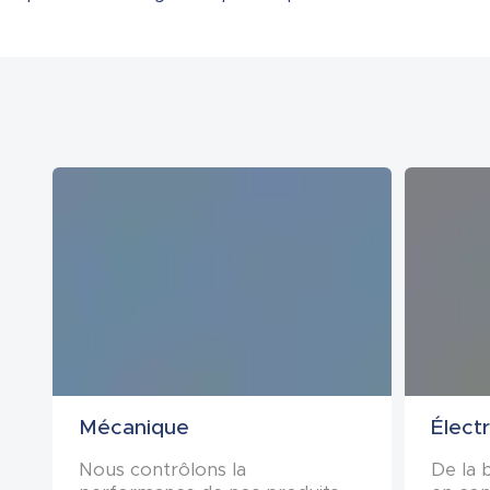
Mécanique
Élect
Nous contrôlons la
De la 