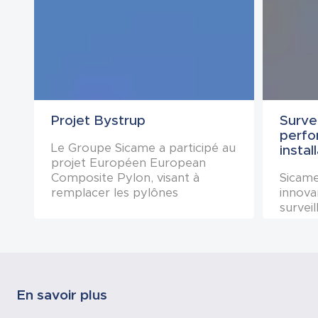
Projet Bystrup
Survei
perfo
Le Groupe Sicame a participé au
instal
projet Européen European
Composite Pylon, visant à
Sicame
remplacer les pylônes
innova
électriques haute tension
survei
traditionnels par des pylônes
pannea
nouvelle génération en
solaire
composite, plus résistants, plus
instal
économiques et plus soucieux
install
de l’environnement.
existan
En savoir plus
En apportant toute sa
quelle 
compétence R&D au projet de
votre 