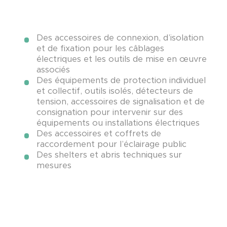
Connecteurs pour liaison
Des accessoires de connexion, d’isolation
équipotentielle
et de fixation pour les câblages
électriques et les outils de mise en œuvre
associés
Des équipements de protection individuel
Cosses et outils de sertissage
et collectif, outils isolés, détecteurs de
tension, accessoires de signalisation et de
consignation pour intervenir sur des
équipements ou installations électriques
Éclairage public
Des accessoires et coffrets de
raccordement pour l’éclairage public
Des shelters et abris techniques sur
mesures
Mesures et contrôle d’installation
Mise à la terre permanente