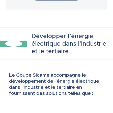
Armoires espaces publics
Batteries de stockage
Développer l’énergie
électrique dans l’industrie
Boîtes de connexion étanches
et le tertiaire
Bornes marinas
Le Goupe Sicame accompagne le
développement de l’énergie électrique
dans l’industrie et le tertiaire en
Coffrets gaz et eau
fournissant des solutions telles que :
Coffrets industriels