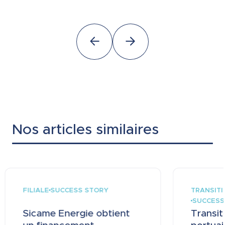
Nos articles similaires
FILIALE
TRANSIT
SUCCESS STORY
SUCCESS
Sicame Energie obtient
Transit
un financement...
portuair