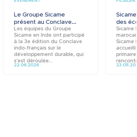
ÉVÉNEMENT
FILIALE
É
Le Groupe Sicame
Sicame 
présent au Conclave...
des éco
Les équipes du Groupe
Sicame M
Sicame en Inde ont participé
marocai
à la 3e édition du Conclave
Sicame 
indo-français sur le
accueill
développement durable, qui
primaire
s’est déroulée...
rencontre
22.06.2026
23.05.20