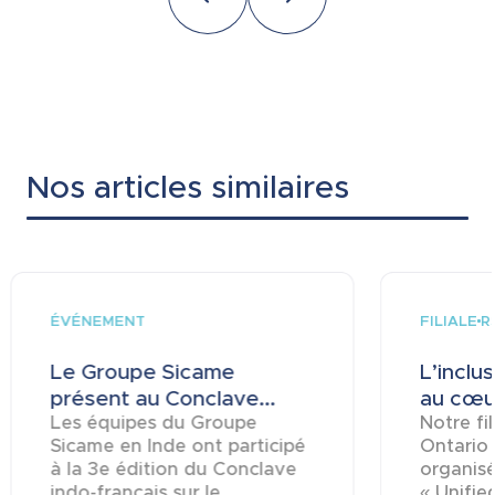
Nos articles similaires
ÉVÉNEMENT
FILIALE
R
Le Groupe Sicame
L’inclu
présent au Conclave...
au cœur
Les équipes du Groupe
Notre fi
Sicame en Inde ont participé
Ontario
à la 3e édition du Conclave
organisé
indo-français sur le
« Unifie