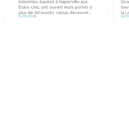
Industries, basées à Naperville aux
Sica
États-Unis, ont ouvert leurs portes à
trav
plus de 40 invités, venus découvrir...
la L
12.05.2026
06.0
Actualités
Nous rejoindre
Contact