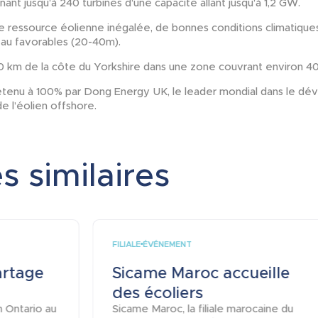
nt jusqu’à 240 turbines d’une capacité allant jusqu’à 1,2 GW.
ne ressource éolienne inégalée, de bonnes conditions climatique
au favorables (20-40m).
 120 km de la côte du Yorkshire dans une zone couvrant environ 4
étenu à 100% par Dong Energy UK, le leader mondial dans le d
de l’éolien offshore.
s similaires
FILIALE
ÉVÉNEMENT
artage
Sicame Maroc accueille
des écoliers
n Ontario au
Sicame Maroc, la filiale marocaine du