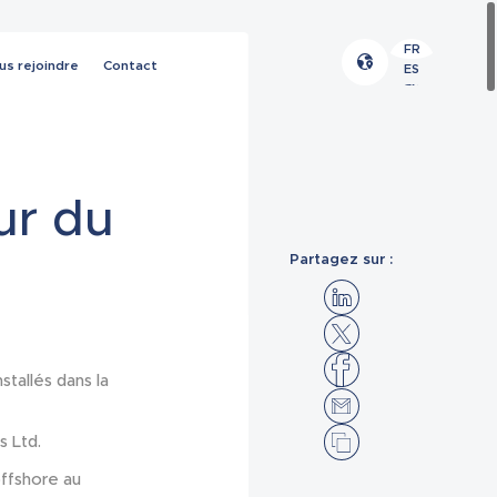
FR
us rejoindre
Contact
ES
EN
ur du
Partagez sur :
tallés dans la
s Ltd.
offshore au