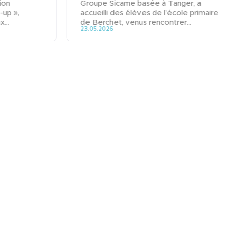
ion
Groupe Sicame basée à Tanger, a
-up »,
accueilli des élèves de l’école primaire
...
de Berchet, venus rencontrer...
23.05.2026
Groupe
Domaines d'activités
Marques
Expertises