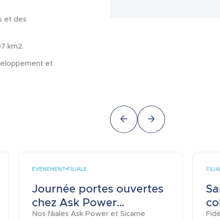
s et des
07 km2.
éveloppement et
ÉVÉNEMENT
FILI
FILIALE
Journée portes ouvertes
Sa
chez Ask Power...
co
Nos filiales Ask Power et Sicame
Fid