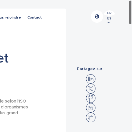
FR
us rejoindre
Contact
ES
EN
et
Partagez sur :
le selon l’ISO
l d’organismes
lus grand