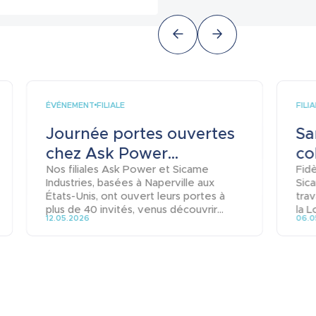
ÉVÉNEMENT
FILI
FILIALE
Journée portes ouvertes
Sa
chez Ask Power...
co
Nos filiales Ask Power et Sicame
Fid
Industries, basées à Naperville aux
Sica
États-Unis, ont ouvert leurs portes à
trav
plus de 40 invités, venus découvrir...
la L
12.05.2026
06.0