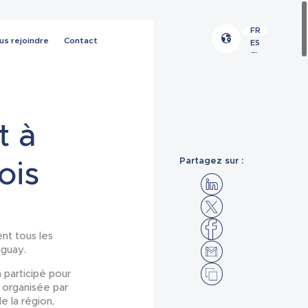
FR
us rejoindre
Contact
ES
EN
t à
ois
Partagez sur :
ent tous les
aguay.
a participé pour
, organisée par
e la région,