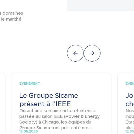
ts domaines
r le marché
ÉVÉNEMENT
ÉVÉ
Le Groupe Sicame
Jo
présent à l'IEEE
ch
Durant une semaine riche et intense
Nos
passée au salon IEEE (Power & Energy
Indu
Society) à Chicago, les équipes du
État
Groupe Sicame ont présenté nos...
plus
18.05.2026
12.0