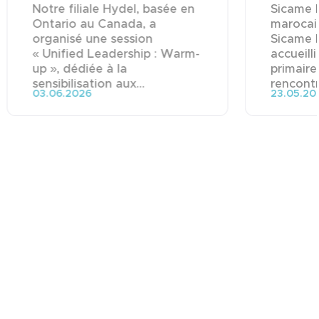
Notre filiale Hydel, basée en
Sicame M
Ontario au Canada, a
marocai
organisé une session
Sicame 
« Unified Leadership : Warm-
accueill
up », dédiée à la
primaire
sensibilisation aux...
rencontre
03.06.2026
23.05.20