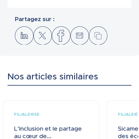
Partagez sur :
Nos articles similaires
FILIALE
FILIALE
RSE
É
L’inclusion et le partage
Sicame 
au cœur de...
des éco