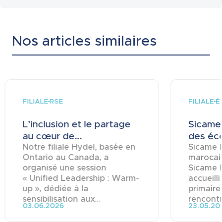
Nos articles similaires
FILIALE
FILIALE
RSE
É
L’inclusion et le partage
Sicame 
au cœur de...
des éco
Notre filiale Hydel, basée en
Sicame M
Ontario au Canada, a
marocai
organisé une session
Sicame 
« Unified Leadership : Warm-
accueill
up », dédiée à la
primaire
sensibilisation aux...
rencontre
03.06.2026
23.05.20