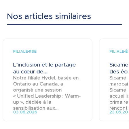
Nos articles similaires
FILIALE
FILIALE
RSE
É
L’inclusion et le partage
Sicame 
au cœur de...
des éco
Notre filiale Hydel, basée en
Sicame M
Ontario au Canada, a
marocai
organisé une session
Sicame 
« Unified Leadership : Warm-
accueill
up », dédiée à la
primaire
sensibilisation aux...
rencontre
03.06.2026
23.05.20