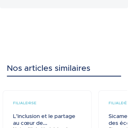
Nos articles similaires
FILIALE
FILIALE
RSE
É
L’inclusion et le partage
Sicame 
au cœur de...
des éco