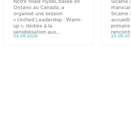
Notre filiale Hydel, basée en
Sicame M
Ontario au Canada, a
marocai
organisé une session
Sicame 
« Unified Leadership : Warm-
accueill
up », dédiée à la
primaire
sensibilisation aux...
rencontre
03.06.2026
23.05.20