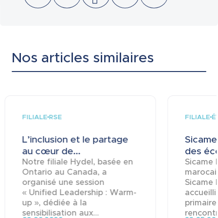
Nos articles similaires
FILIALE
FILIALE
RSE
É
L’inclusion et le partage
Sicame 
au cœur de...
des éco
Notre filiale Hydel, basée en
Sicame M
Ontario au Canada, a
marocai
organisé une session
Sicame 
« Unified Leadership : Warm-
accueill
up », dédiée à la
primaire
sensibilisation aux...
rencontre