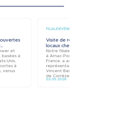
FILIALE
ÉVÉNE
ÉVÉNEMENT
 ouvertes
Visite de représentants
Data 
..
locaux chez...
Lond
Power et
Notre filiale Sicame, basée
Le Gr
, basées à
à Arnac-Pompadour en
prése
ats-Unis,
France, a accueilli des
Centr
portes à
représentants locaux :
les 4 
s, venus
Vincent Berton, le préfet
prése
de Corrèze, et...
innov
03.05.2026
10.03.