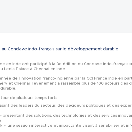
Actualités
au Conclave indo-français sur le développement durable
e en Inde ont participé à la 3e édition du Conclave indo-français
au Leela Palace à Chennai en Inde.
année de l’innovation franco-indienne par la CCI France Inde en par
éry et Chennai, l’événement a rassemblé plus de 100 acteurs clés de 
durable.
tour de plusieurs temps forts :
ssant des leaders du secteur, des décideurs politiques et des exp
 » présentant des solutions, des technologies et des services innov
e
k », une session interactive et impactante visant à sensibiliser et inf