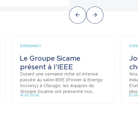
ÉVÉNEMENT
ÉVÉ
Le Groupe Sicame
Jo
présent à l'IEEE
ch
Durant une semaine riche et intense
Nos
passée au salon IEEE (Power & Energy
Indu
Society) à Chicago, les équipes du
État
Groupe Sicame ont présenté nos...
plus
18.05.2026
12.0