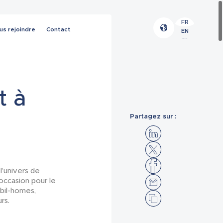
FR
us rejoindre
Contact
EN
ES
t à
Partagez sur :
l’univers de
L’occasion pour le
bil-homes,
rs.