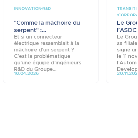
INNOVATION
TRANSIT
R&D
CORPOR
"Comme la mâchoire du
Le Gro
serpent" :...
l’ASDC 
Et si un connecteur
Le Group
électrique ressemblait à la
sa filial
mâchoire d'un serpent ?
signé un
C’est la problématique
le 11 no
qu’une équipe d’ingénieurs
l’Automo
R&D du Groupe...
Develop
10.04.2026
20.11.20