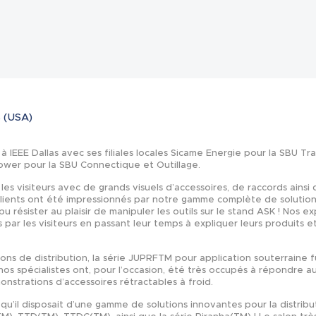
Actualités
s (USA)
IEEE Dallas avec ses filiales locales Sicame Energie pour la SBU Tr
Power pour la SBU Connectique et Outillage.
 les visiteurs avec de grands visuels d’accessoires, de raccords ainsi
 clients ont été impressionnés par notre gamme complète de solution
u résister au plaisir de manipuler les outils sur le stand ASK ! Nos e
 par les visiteurs en passant leur temps à expliquer leurs produits e
ions de distribution, la série JUPRFTM pour application souterraine 
nos spécialistes ont, pour l’occasion, été très occupés à répondre 
nstrations d’accessoires rétractables à froid.
u’il disposait d’une gamme de solutions innovantes pour la distribu