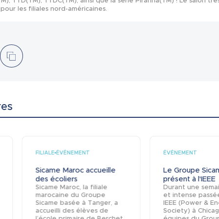
, TTD(TM), TTDC(TM), ainsi que la série Piranha(TM) ! Le salon tr
our les filiales nord-américaines.
res
FILIALE
ÉVÉNEMENT
ÉVÉNEMENT
Sicame Maroc accueille
Le Groupe Sica
des écoliers
présent à l'IEEE
Sicame Maroc, la filiale
Durant une semai
marocaine du Groupe
et intense passé
Sicame basée à Tanger, a
IEEE (Power & En
accueilli des élèves de
Society) à Chicag
l’école primaire de Berchet,
équipes du Grou