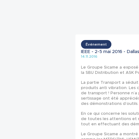
Événement
IEEE - 2-5 mai 2016 - Dalla
14.11.2016
Le Groupe Sicame a exposé à 
la SBU Distribution et ASK 
La partie Transport a séduit
produits anti vibration. Les
de transport ! Personne n’a p
sertissage ont été appréciés
des démonstrations d’outils.
En ce qui concerne les solut
de toutes les attentions et 
tout en effectuant des démo
Le Groupe Sicame a montré q