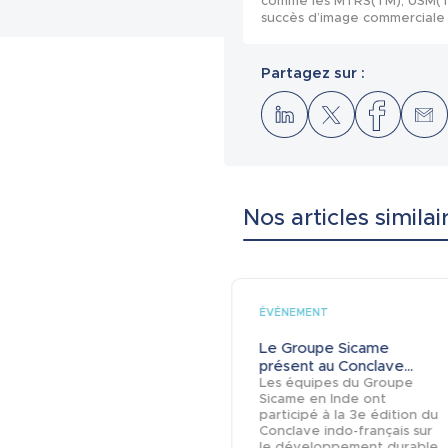
comme les MTRS(TM), USM(TM)
succès d’image commerciale p
Partagez sur :
Nos articles similai
ÉVÉNEMENT
Le Groupe Sicame
présent au Conclave...
Les équipes du Groupe
Sicame en Inde ont
participé à la 3e édition du
Conclave indo-français sur
le développement durable,