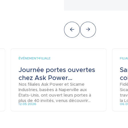
ÉVÉNEMENT
FILI
FILIALE
Journée portes ouvertes
Sa
chez Ask Power...
co
Nos filiales Ask Power et Sicame
Fid
Industries, basées à Naperville aux
Sica
États-Unis, ont ouvert leurs portes à
trav
plus de 40 invités, venus découvrir...
la L
12.05.2026
06.0