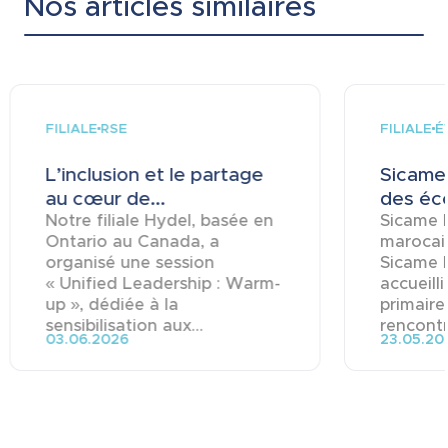
Nos articles similaires
FILIALE
FILIALE
RSE
É
L’inclusion et le partage
Sicame 
au cœur de...
des éco
Notre filiale Hydel, basée en
Sicame M
Ontario au Canada, a
marocai
organisé une session
Sicame 
« Unified Leadership : Warm-
accueill
up », dédiée à la
primaire
sensibilisation aux...
rencontre
03.06.2026
23.05.20