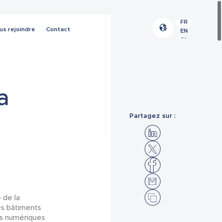
FR
us rejoindre
Contact
EN
ES
a
Partagez sur :
 de la
les bâtiments
es numériques