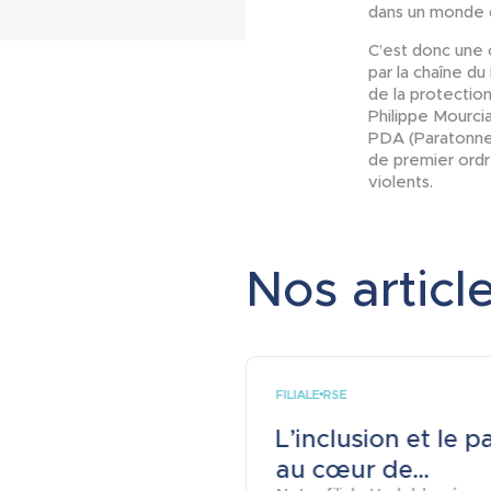
dans un monde d
C’est donc une 
par la chaîne d
de la protectio
Philippe Mourci
PDA (Paratonner
de premier ordr
violents.
Nos article
FILIALE
RSE
L’inclusion et le p
au cœur de...