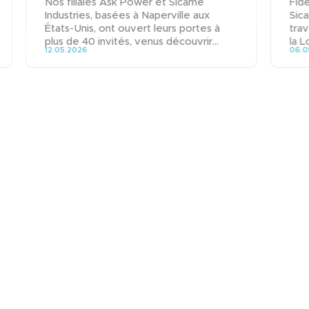
Nos filiales Ask Power et Sicame
Fid
Industries, basées à Naperville aux
Sica
États-Unis, ont ouvert leurs portes à
trav
plus de 40 invités, venus découvrir...
la L
12.05.2026
06.0