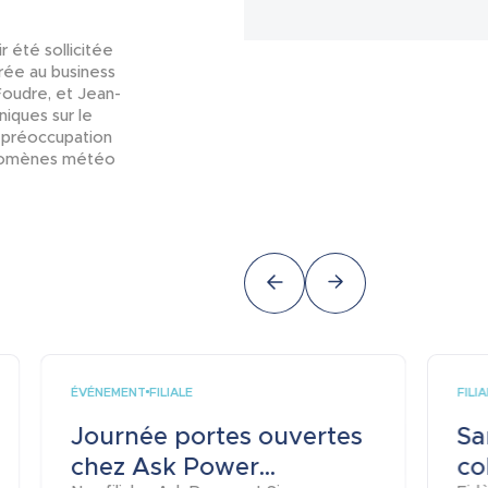
 été sollicitée
rée au business
Foudre, et Jean-
niques sur le
 préoccupation
hénomènes météo
ÉVÉNEMENT
FILI
FILIALE
Journée portes ouvertes
Sa
chez Ask Power...
co