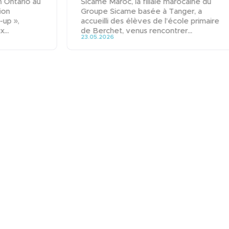
n Ontario au
Sicame Maroc, la filiale marocaine du
ion
Groupe Sicame basée à Tanger, a
-up »,
accueilli des élèves de l’école primaire
...
de Berchet, venus rencontrer...
23.05.2026