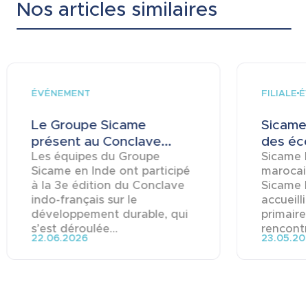
Nos articles similaires
ÉVÉNEMENT
FILIALE
É
Le Groupe Sicame
Sicame 
présent au Conclave...
des éco
Les équipes du Groupe
Sicame M
Sicame en Inde ont participé
marocai
à la 3e édition du Conclave
Sicame 
indo-français sur le
accueill
développement durable, qui
primaire
s’est déroulée...
rencontre
22.06.2026
23.05.20