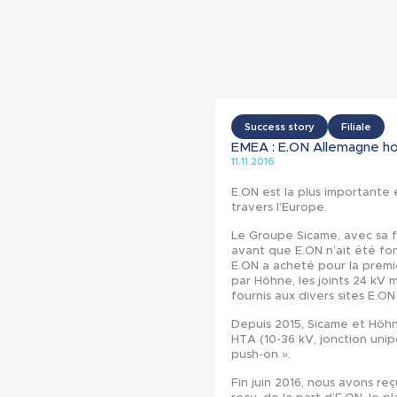
Success story
Filiale
EMEA : E.ON Allemagne h
11.11.2016
E.ON est la plus importante
travers l’Europe.
Le Groupe Sicame, avec sa f
avant que E.ON n’ait été fo
E.ON a acheté pour la premiè
par Höhne, les joints 24 kV
fournis aux divers sites E.O
Depuis 2015, Sicame et Höhn
HTA (10-36 kV, jonction unipo
push-on ».
Fin juin 2016, nous avons re