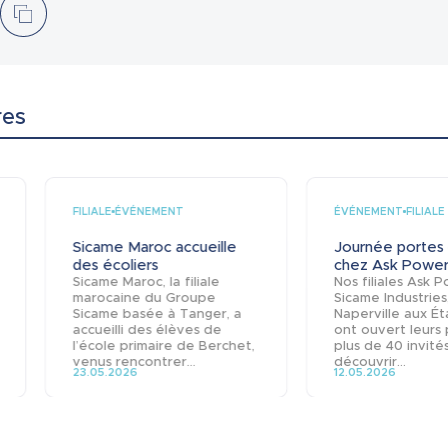
res
FILIALE
ÉVÉNEMENT
ÉVÉNEMENT
FILIALE
Sicame Maroc accueille
Journée portes
des écoliers
chez Ask Power.
Sicame Maroc, la filiale
Nos filiales Ask 
marocaine du Groupe
Sicame Industries
Sicame basée à Tanger, a
Naperville aux Ét
accueilli des élèves de
ont ouvert leurs 
l’école primaire de Berchet,
plus de 40 invité
venus rencontrer...
découvrir...
23.05.2026
12.05.2026