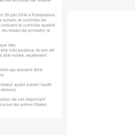
érentes activités de Sicame
 et 29 juin 2016 à Pompadour.
s achats, le contrôle de
incluant le contrôle qualité
 les essais de produits, la
ique des
é très positive. Ils ont dit
’a été notée, seulement
oints qui doivent être
is.
isseur ayant passé l’audit
-dessus).
cution de cet important
pour les autres filiales