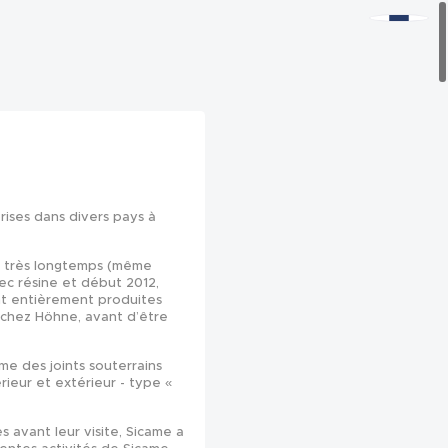
ises dans divers pays à
is très longtemps (même
ec résine et début 2012,
ont entièrement produites
 chez Höhne, avant d’être
e des joints souterrains
érieur et extérieur - type «
s avant leur visite, Sicame a