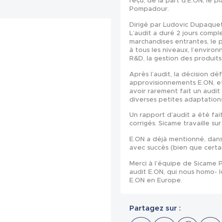
reçu, de la part d’E.ON, le p
Pompadour.
Dirigé par Ludovic Dupaquet 
L’audit a duré 2 jours compl
marchandises entrantes, le p
à tous les niveaux, l’environ
R&D, la gestion des produits, 
Après l’audit, la décision d
approvisionnements E.ON, et,
avoir rarement fait un audi
diverses petites adaptations
Un rapport d’audit a été fai
corrigés. Sicame travaille su
E.ON a déjà mentionné, dans
avec succès (bien que certa
Merci à l’équipe de Sicame 
audit E.ON, qui nous homo- l
E.ON en Europe.
Partagez sur :