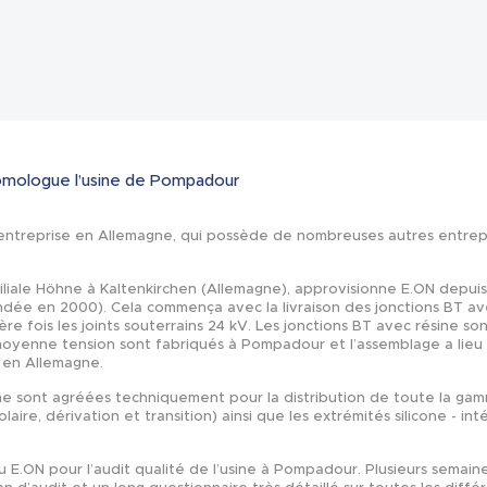
Actualités
omologue l’usine de Pompadour
 entreprise en Allemagne, qui possède de nombreuses autres entrepr
iliale Höhne à Kaltenkirchen (Allemagne), approvisionne E.ON depu
ndée en 2000). Cela commença avec la livraison des jonctions BT av
re fois les joints souterrains 24 kV. Les jonctions BT avec résine s
 moyenne tension sont fabriqués à Pompadour et l’assemblage a lieu
N en Allemagne.
e sont agréées techniquement pour la distribution de toute la gamm
laire, dérivation et transition) ainsi que les extrémités silicone - int
çu E.ON pour l’audit qualité de l’usine à Pompadour. Plusieurs semaine