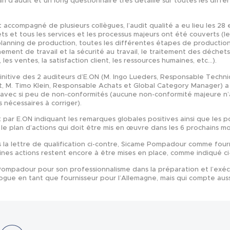
lan d’audit et un long questionnaire très détaillé sur toutes les diff
accompagné de plusieurs collègues, l’audit qualité a eu lieu les 28
ets et tous les services et les processus majeurs ont été couverts (le
lanning de production, toutes les différentes étapes de production 
nement de travail et la sécurité au travail, le traitement des déchets,
les ventes, la satisfaction client, les ressources humaines, etc...).
éfinitive des 2 auditeurs d’E.ON (M. Ingo Lueders, Responsable Techn
 M. Timo Klein, Responsable Achats et Global Category Manager) a ét
t avec si peu de non-conformités (aucune non-conformité majeure n
 nécessaires à corriger).
t par E.ON indiquant les remarques globales positives ainsi que les p
r le plan d’actions qui doit être mis en œuvre dans les 6 prochains mo
 la lettre de qualification ci-contre, Sicame Pompadour comme fourn
ines actions restent encore à être mises en place, comme indiqué ci
Pompadour pour son professionnalisme dans la préparation et l’exé
ogue en tant que fournisseur pour l’Allemagne, mais qui compte aussi 