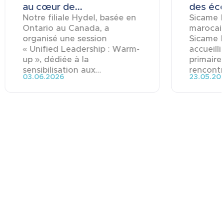
au cœur de...
des éco
Notre filiale Hydel, basée en
Sicame M
Ontario au Canada, a
marocai
organisé une session
Sicame 
« Unified Leadership : Warm-
accueill
up », dédiée à la
primaire
sensibilisation aux...
rencontre
03.06.2026
23.05.20