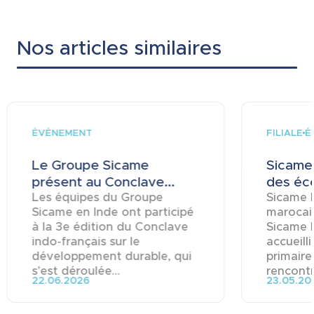
Nos articles similaires
ÉVÉNEMENT
FILIALE
É
Le Groupe Sicame
Sicame 
présent au Conclave...
des éco
Les équipes du Groupe
Sicame M
Sicame en Inde ont participé
marocai
à la 3e édition du Conclave
Sicame 
indo-français sur le
accueill
développement durable, qui
primaire
s’est déroulée...
rencontre
22.06.2026
23.05.20