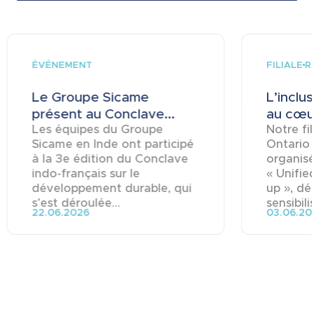
ÉVÉNEMENT
FILIALE
R
Le Groupe Sicame
L’inclu
présent au Conclave...
au cœur
Les équipes du Groupe
Notre fi
Sicame en Inde ont participé
Ontario
à la 3e édition du Conclave
organisé
indo-français sur le
« Unifie
développement durable, qui
up », dé
s’est déroulée...
sensibili
22.06.2026
03.06.20