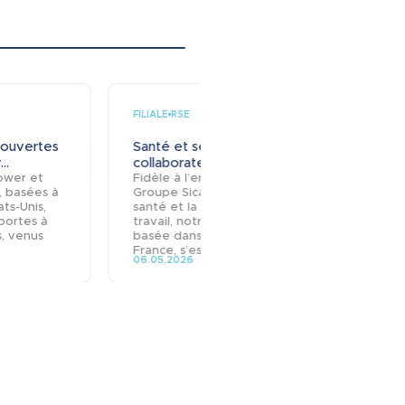
FILIALE
FILIALE
RSE
 ouvertes
Santé et sécurité : les
Visit
..
collaborateurs...
locaux
Power et
Fidèle à l’engagement du
Notre 
, basées à
Groupe Sicame pour la
à Arn
ats-Unis,
santé et la sécurité au
France
portes à
travail, notre filiale Dervaux,
repré
s, venus
basée dans la Loire en
Vince
France, s’est...
de Cor
06.05.2026
03.05