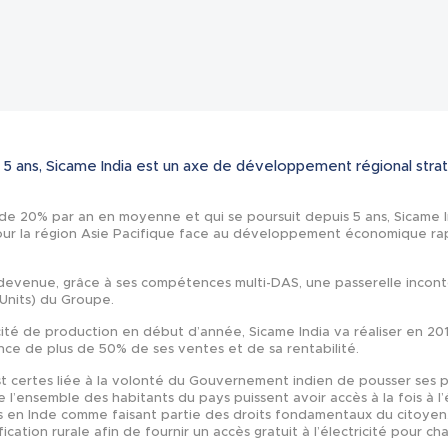
Actualités
 5 ans, Sicame India est un axe de développement régional stra
de 20% par an en moyenne et qui se poursuit depuis 5 ans, Sicame I
our la région Asie Pacifique face au développement économique ra
 devenue, grâce à ses compétences multi-DAS, une passerelle inco
 Units) du Groupe.
cité de production en début d’année, Sicame India va réaliser en 2
ce de plus de 50% de ses ventes et de sa rentabilité.
t certes liée à la volonté du Gouvernement indien de pousser ses 
e l’ensemble des habitants du pays puissent avoir accès à la fois à l’é
és en Inde comme faisant partie des droits fondamentaux du citoyen. 
fication rurale afin de fournir un accès gratuit à l’électricité pour