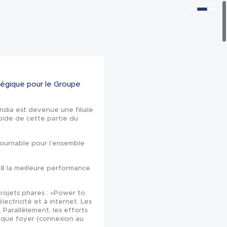
tégique pour le Groupe
ndia est devenue une filiale
pide de cette partie du
ntournable pour l’ensemble
018 la meilleure performance
projets phares : «Power to
lectricité et à internet. Les
Parallèlement, les efforts
 chaque foyer (connexion au