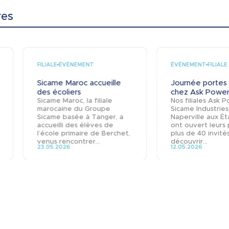
res
FILIALE
ÉVÉNEMENT
ÉVÉNEMENT
FILIALE
Sicame Maroc accueille
Journée portes
des écoliers
chez Ask Power.
Sicame Maroc, la filiale
Nos filiales Ask 
marocaine du Groupe
Sicame Industries
Sicame basée à Tanger, a
Naperville aux Ét
accueilli des élèves de
ont ouvert leurs 
l’école primaire de Berchet,
plus de 40 invité
venus rencontrer...
découvrir...
23.05.2026
12.05.2026