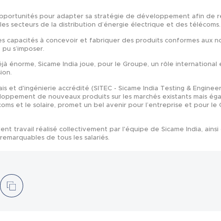
 opportunités pour adapter sa stratégie de développement afin de 
es secteurs de la distribution d’énergie électrique et des télécoms.
 ses capacités à concevoir et fabriquer des produits conformes aux
a pu s’imposer.
́jà énorme, Sicame India joue, pour le Groupe, un rôle international 
ion.
ais et d'ingénierie accrédité (SITEC - Sicame India Testing & Engin
eloppement de nouveaux produits sur les marchés existants mais éga
́coms et le solaire, promet un bel avenir pour l’entreprise et pour le
lent travail réalisé collectivement par l'équipe de Sicame India, ain
remarquables de tous les salariés.