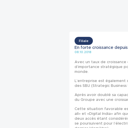
Filiale
En forte croissance depuis
08.10.2018
Avec un taux de croissance 
d’importance stratégique p
monde.
L’entreprise est également
des SBU (Strategic Business
Après avoir doublé sa capa
du Groupe avec une croissan
Cette situation favorable es
all» et «Digital India» afin qu
deux accès étant considér
se poursuivent pour l’électri