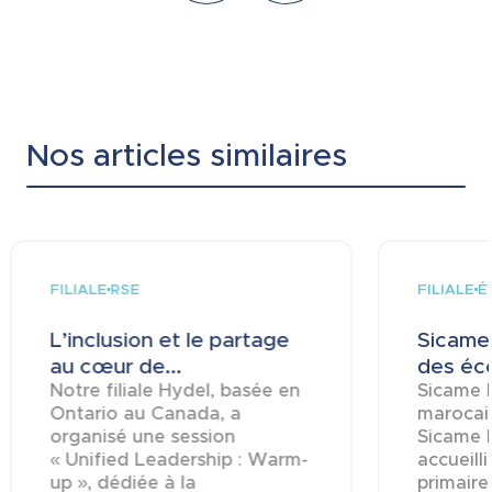
Nos articles similaires
FILIALE
FILIALE
RSE
É
L’inclusion et le partage
Sicame 
au cœur de...
des éco
Notre filiale Hydel, basée en
Sicame M
Ontario au Canada, a
marocai
organisé une session
Sicame 
« Unified Leadership : Warm-
accueill
up », dédiée à la
primaire