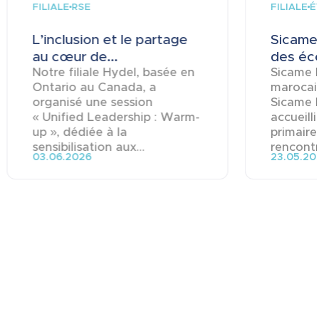
FILIALE
FILIALE
RSE
É
L’inclusion et le partage
Sicame 
au cœur de...
des éco
Notre filiale Hydel, basée en
Sicame M
Ontario au Canada, a
marocai
organisé une session
Sicame 
« Unified Leadership : Warm-
accueill
up », dédiée à la
primaire
sensibilisation aux...
rencontre
03.06.2026
23.05.20