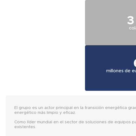
3
co
millones de e
El grupo es un actor principal en la transición energética gr
energético más limpio y eficaz.
Como líder mundial en el sector de soluciones de equipos pa
existentes.