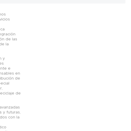
 nos
vicios
a
ica
egración
ón de las
de la
n y
es
ente e
nsables en
tribución de
ecial
r,
reciclaje de
 avanzadas
s y futuras,
dos con la
tico