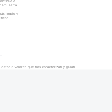
continua a
d demuestra
ás limpio y
ticos.
estos 5 valores que nos caracterizan y guían.