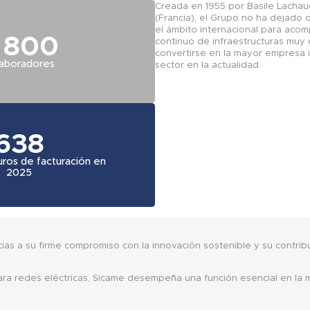
Creada en 1955 por Basile Lacha
(Francia), el Grupo no ha dejado 
el ámbito internacional para acom
 800
continuo de infraestructuras muy 
convertirse en la mayor empresa
laboradores
sector en la actualidad.
638
uros de facturación en
2025
acias a su firme compromiso con la innovación sostenible y su contribu
ra redes eléctricas, Sicame desempeña una función esencial en la mo