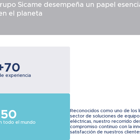
rupo Sicame desempeña un papel esencial 
en el planeta
+70
de experiencia
50
Reconocidos como uno de los lí
sector de soluciones de equipos
eléctricas, nuestro recorrido de
 en todo el mundo
compromiso continuo con la innov
satisfacción de nuestros cliente