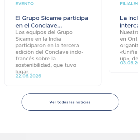
EVENTO
FILIALE
R
El Grupo Sicame participa
La incl
en el Conclave...
interca
Los equipos del Grupo
Nuestra 
Sicame en la India
en Onta
participaron en la tercera
organiz
edición del Conclave indo-
«Unifie
francés sobre la
up», ded
03.06.2
sostenibilidad, que tuvo
lugar...
22.06.2026
Ver todas las noticias