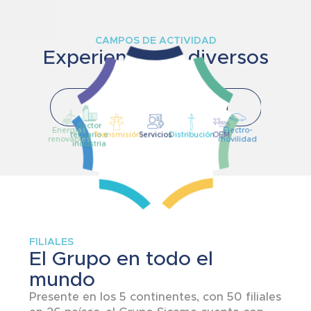
CAMPOS DE ACTIVIDAD
Experiencia en diversos
ámbitos
Descubrir los campos de actividad
Sector
Energías
Electro-
terciario e
Transmisión
Servicios
Distribución
OEM
renovables
movilidad
industria
FILIALES
El Grupo en todo el
mundo
Presente en los 5 continentes, con 50 filiales