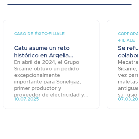
CASO DE ÉXITO
CORPORA
FILIALE
FILIALE
Catu asume un reto
Se refu
histórico en Argelia...
colabor
En abril de 2024, el Grupo
Mecatrac
Sicame obtuvo un pedido
Sicame, 
excepcionalmente
vez para
importante para Sonelgaz,
maletas 
primer productor y
antigua
proveedor de electricidad y...
su fusión
10.07.2025
07.03.20