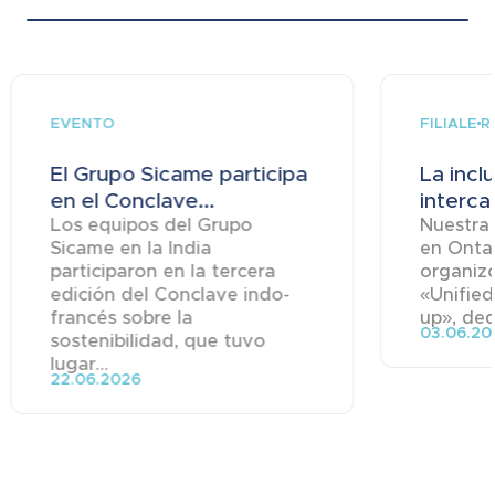
EVENTO
FILIALE
R
El Grupo Sicame participa
La inclu
en el Conclave...
intercam
Los equipos del Grupo
Nuestra 
Sicame en la India
en Onta
participaron en la tercera
organizó
edición del Conclave indo-
«Unifie
francés sobre la
up», ded
03.06.20
sostenibilidad, que tuvo
lugar...
22.06.2026