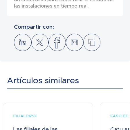
las instalaciones en tiempo real.
Compartir con:
Artículos similares
FILIALE
CASO DE 
RSC
Las filiales de las
Catu a