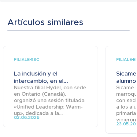
Artículos similares
FILIALE
FILIALE
RSC
E
La inclusión y el
Sicame
intercambio, en el...
alumnos
Nuestra filial Hydel, con sede
Sicame Ma
en Ontario (Canadá),
marroqu
organizó una sesión titulada
con sede
«Unified Leadership: Warm-
a los al
up», dedicada a la...
primaria
03.06.2026
vinieron 
23.05.20