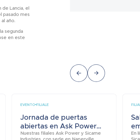
 de Lancia, el
 el pasado mes
al año.
 la segunda
ose en este
EVENTO
FILI
FILIALE
Jornada de puertas
Sa
abiertas en Ask Power...
em
Nuestras filiales Ask Power y Sicame
En 
Industries, con sede en Naperville
Sica