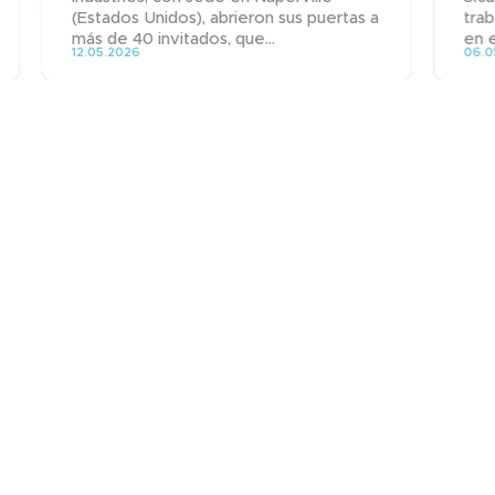
(Estados Unidos), abrieron sus puertas a
trab
más de 40 invitados, que...
en 
12.05.2026
06.0
Noticias
Únase a nosotros
Contacto