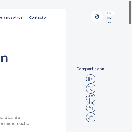
ES
e a nosotros
Contacto
EN
FR
ón
Compartir con:
 maletas de
esde hace mucho