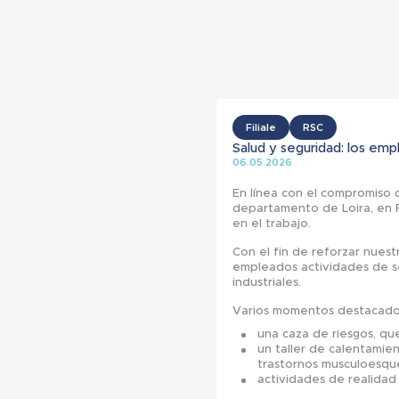
Filiale
RSC
Salud y seguridad: los em
06.05.2026
En línea con el compromiso d
departamento de Loira, en F
en el trabajo.
Con el fin de reforzar nuest
empleados actividades de se
industriales.
Varios momentos destacado
una caza de riesgos, qu
un taller de calentamie
trastornos musculoesque
actividades de realidad v