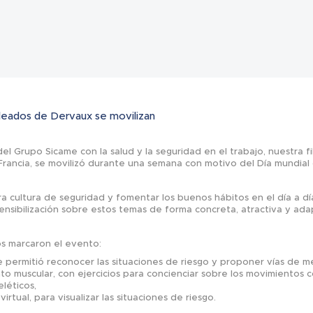
Noticias
pleados de Dervaux se movilizan
el Grupo Sicame con la salud y la seguridad en el trabajo, nuestra fi
rancia, se movilizó durante una semana con motivo del Día mundial d
ra cultura de seguridad y fomentar los buenos hábitos en el día a dí
nsibilización sobre estos temas de forma concreta, atractiva y ad
s marcaron el evento:
e permitió reconocer las situaciones de riesgo y proponer vías de me
nto muscular, con ejercicios para concienciar sobre los movimientos 
léticos,
irtual, para visualizar las situaciones de riesgo.