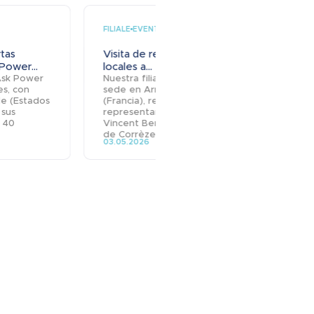
FILIALE
FILIALE
EVENTO
tas
Visita de representantes
Derva
Power...
locales a...
mejora
 Ask Power
Nuestra filial Sicame, con
Ante 
es, con
sede en Arnac-Pompadour
que s
le (Estados
(Francia), recibió a
trabaj
 sus
representantes locales:
concr
 40
Vincent Berton, prefecto
asoci
de Corrèze, y...
de sol
03.05.2026
28.04