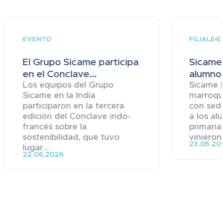
EVENTO
FILIALE
E
El Grupo Sicame participa
Sicame
en el Conclave...
alumnos
Los equipos del Grupo
Sicame Ma
Sicame en la India
marroqu
participaron en la tercera
con sede
edición del Conclave indo-
a los al
francés sobre la
primaria
sostenibilidad, que tuvo
vinieron 
23.05.20
lugar...
22.06.2026