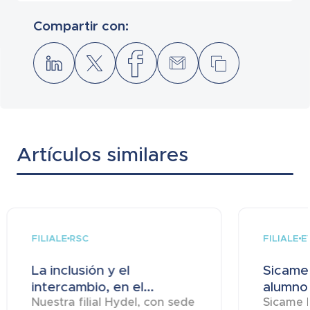
Compartir con:
Artículos similares
FILIALE
FILIALE
RSC
E
La inclusión y el
Sicame
intercambio, en el...
alumnos
Nuestra filial Hydel, con sede
Sicame Ma