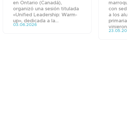
en Ontario (Canadá),
marroqu
organizó una sesión titulada
con sede
«Unified Leadership: Warm-
a los al
up», dedicada a la...
primaria
03.06.2026
vinieron 
23.05.20