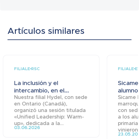
Artículos similares
FILIALE
FILIALE
RSC
E
La inclusión y el
Sicame
intercambio, en el...
alumnos
Nuestra filial Hydel, con sede
Sicame Ma
en Ontario (Canadá),
marroqu
organizó una sesión titulada
con sede
«Unified Leadership: Warm-
a los al
up», dedicada a la...
primaria
03.06.2026
vinieron 
23.05.20