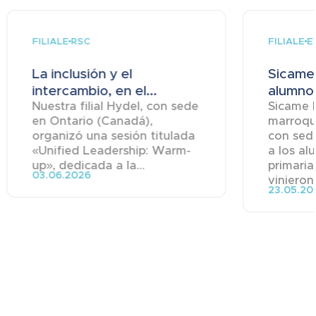
FILIALE
FILIALE
RSC
E
La inclusión y el
Sicame
intercambio, en el...
alumnos
Nuestra filial Hydel, con sede
Sicame Ma
en Ontario (Canadá),
marroqu
organizó una sesión titulada
con sede
«Unified Leadership: Warm-
a los al
up», dedicada a la...
primaria
03.06.2026
vinieron 
23.05.20