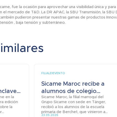
came, fue la ocasión para aprovechar una visibilidad única y para
n el mercado de T&D. La DR APAC, la SBU Transmisión, la SBU Di
ambién pudieron presentar nuestras gamas de productos Innova
tensión , baja tensión y subterráneo.
similares
FILIALE
EVENTO
Sicame Maroc recibe a
clave...
alumnos de colegio...
me en la
Sicame Maroc, la filial marroquí del
era edición
Grupo Sicame con sede en Tánger,
obre la
recibió a los alumnos de la escuela
...
primaria de Berchet, que vinieron a...
23.05.2026