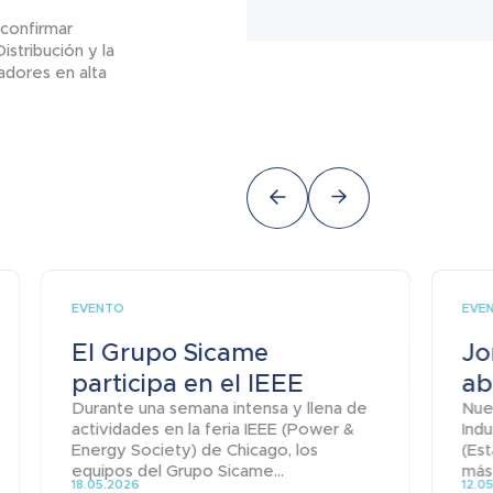
 confirmar
stribución y la
dores en alta
EVENTO
EVE
El Grupo Sicame
Jo
participa en el IEEE
ab
Durante una semana intensa y llena de
Nue
actividades en la feria IEEE (Power &
Indu
Energy Society) de Chicago, los
(Est
equipos del Grupo Sicame...
más 
18.05.2026
12.0