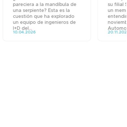
pareciera a la mandíbula de
su filial
una serpiente? Esta es la
un mem
cuestión que ha explorado
entendim
un equipo de ingenieros de
noviemb
I+D del...
Automoti
10.04.2026
20.11.20