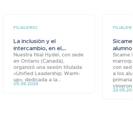
FILIALE
FILIALE
RSC
E
La inclusión y el
Sicame
intercambio, en el...
alumnos
Nuestra filial Hydel, con sede
Sicame Ma
en Ontario (Canadá),
marroqu
organizó una sesión titulada
con sede
«Unified Leadership: Warm-
a los al
up», dedicada a la...
primaria
03.06.2026
vinieron 
23.05.20