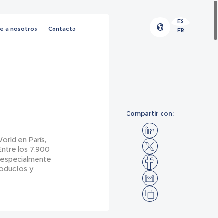
ES
e a nosotros
Contacto
FR
EN
Compartir con:
rld en París,
Entre los 7.900
r especialmente
roductos y